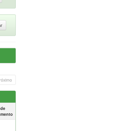
róximo
 de
umento