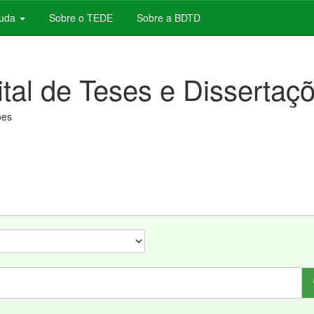
juda
Sobre o TEDE
Sobre a BDTD
ital de Teses e Dissertaç
ões