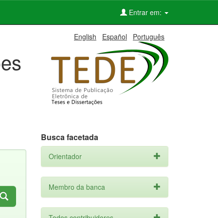
Entrar em:
English
Español
Português
ões
Busca facetada
Orientador
Membro da banca
Todos contribuidores