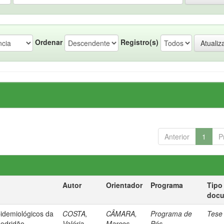
Ordenar
Registro(s)
Anterior
1
P
Autor
Orientador
Programa
Tipo
doc
pidemiológicos da
COSTA,
CÂMARA,
Programa de
Tese
podridão
Valéria
Marcos
Pós-