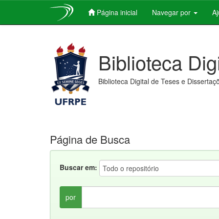
Página inicial
Navegar por
A
Skip
navigation
Biblioteca Dig
Biblioteca Digital de Teses e Dissertaç
Página de Busca
Buscar em:
por