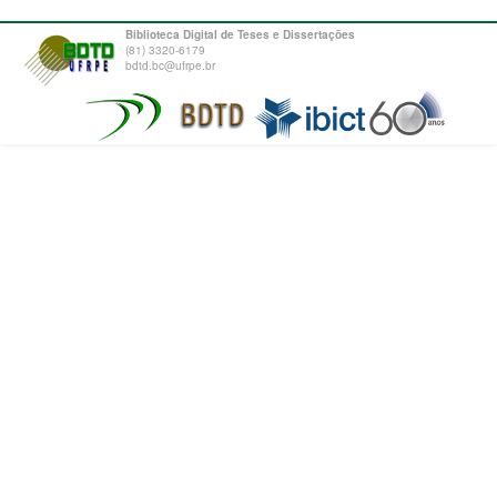
Biblioteca Digital de Teses e Dissertações
(81) 3320-6179
bdtd.bc@ufrpe.br