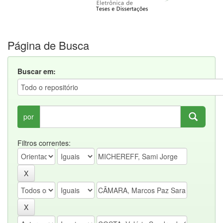
Página de Busca
Buscar em:
por
Filtros correntes: