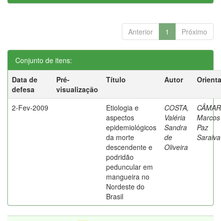
Anterior
1
Próximo
Conjunto de itens:
Data de
Pré-
Título
Autor
Orient
defesa
visualização
2-Fev-2009
Etiologia e
COSTA,
CÂMAR
aspectos
Valéria
Marcos
epidemiológicos
Sandra
Paz
da morte
de
Saraiva
descendente e
Oliveira
podridão
peduncular em
mangueira no
Nordeste do
Brasil