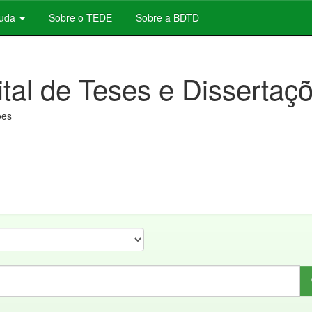
juda
Sobre o TEDE
Sobre a BDTD
ital de Teses e Dissertaç
ões