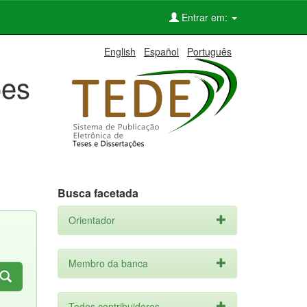
Entrar em:
English
Español
Português
ões
Busca facetada
Orientador
Membro da banca
Todos contribuidores