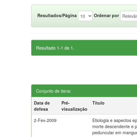
Resultados/Página
Ordenar por
Resultado 1-1 de 1.
Conjunto de itens:
Data de
Pré-
Título
defesa
visualização
2-Fev-2009
Etiologia e aspectos e
morte descendente e 
peduncular em mangue