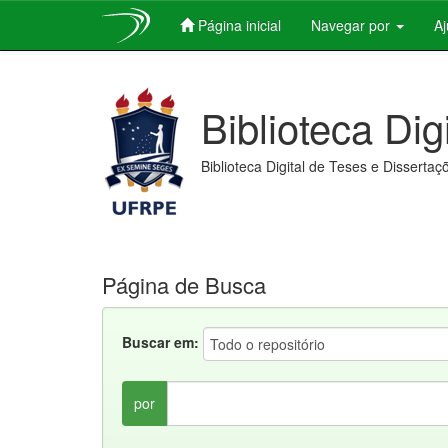
Página inicial
Navegar por
A
Skip
navigation
Biblioteca Dig
Biblioteca Digital de Teses e Dissertaç
Página de Busca
Buscar em:
por