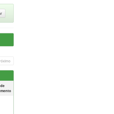
róximo
 de
umento