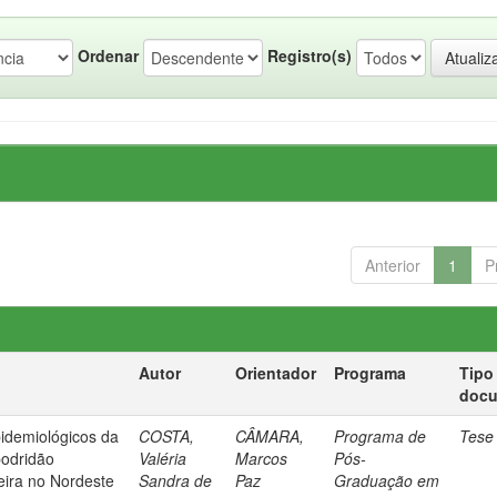
Ordenar
Registro(s)
Anterior
1
P
Autor
Orientador
Programa
Tipo
doc
pidemiológicos da
COSTA,
CÂMARA,
Programa de
Tese
podridão
Valéria
Marcos
Pós-
ira no Nordeste
Sandra de
Paz
Graduação em