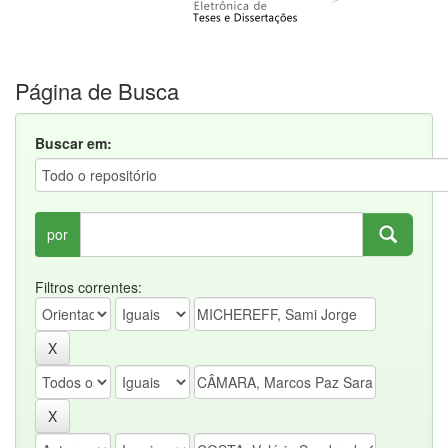
Página de Busca
Buscar em:
por
Filtros correntes: