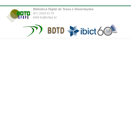
Biblioteca Digital de Teses e Dissertações
(81) 3320-6179
bdtd.bc@ufrpe.br