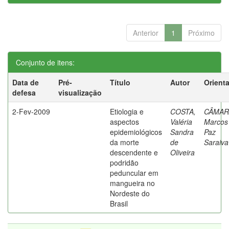
Anterior
1
Próximo
Conjunto de itens:
Data de
Pré-
Título
Autor
Orient
defesa
visualização
2-Fev-2009
Etiologia e
COSTA,
CÂMAR
aspectos
Valéria
Marcos
epidemiológicos
Sandra
Paz
da morte
de
Saraiva
descendente e
Oliveira
podridão
peduncular em
mangueira no
Nordeste do
Brasil