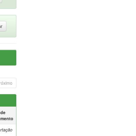
róximo
 de
umento
ertação