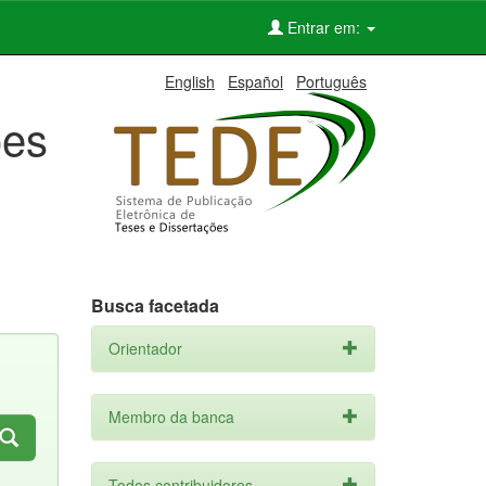
Entrar em:
English
Español
Português
ões
Busca facetada
Orientador
Membro da banca
Todos contribuidores