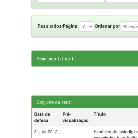
Resultados/Página
Ordenar por
Resultado 1-1 de 1.
Conjunto de itens:
Data de
Pré-
Título
defesa
visualização
31-Jul-2012
Espécies de lasiodiplo
associadas à podridão