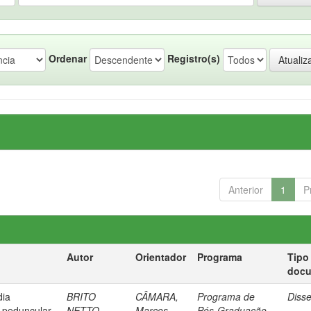
Ordenar
Registro(s)
Anterior
1
P
Autor
Orientador
Programa
Tipo
doc
dia
BRITO
CÂMARA,
Programa de
Diss
 peduncular
NETTO,
Marcos
Pós-Graduação