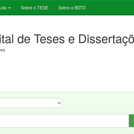
juda
Sobre o TEDE
Sobre a BDTD
ital de Teses e Dissertaç
ões