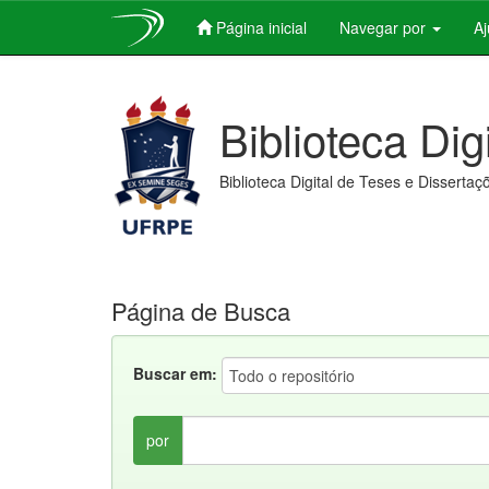
Página inicial
Navegar por
A
Skip
navigation
Biblioteca Dig
Biblioteca Digital de Teses e Dissertaç
Página de Busca
Buscar em:
por