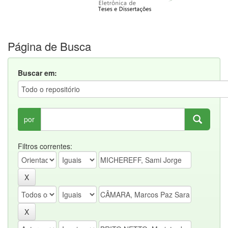
Página de Busca
Buscar em:
por
Filtros correntes: