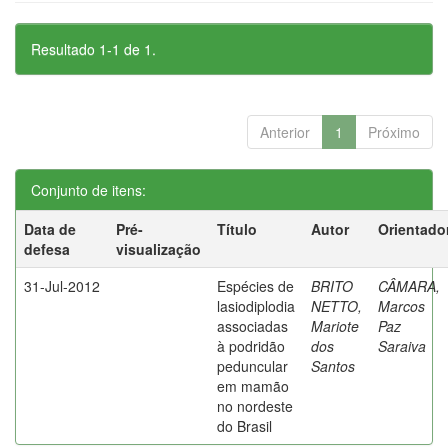
Resultado 1-1 de 1.
Anterior
1
Próximo
Conjunto de itens:
Data de
Pré-
Título
Autor
Orientado
defesa
visualização
31-Jul-2012
Espécies de
BRITO
CÂMARA,
lasiodiplodia
NETTO,
Marcos
associadas
Mariote
Paz
à podridão
dos
Saraiva
peduncular
Santos
em mamão
no nordeste
do Brasil