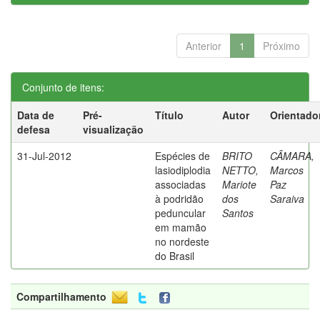
Anterior
1
Próximo
Conjunto de itens:
Data de
Pré-
Título
Autor
Orientado
defesa
visualização
31-Jul-2012
Espécies de
BRITO
CÂMARA,
lasiodiplodia
NETTO,
Marcos
associadas
Mariote
Paz
à podridão
dos
Saraiva
peduncular
Santos
em mamão
no nordeste
do Brasil
Compartilhamento