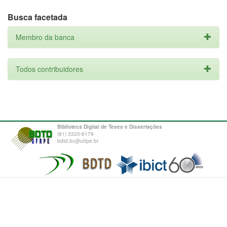
Busca facetada
Membro da banca
Todos contribuidores
Biblioteca Digital de Teses e Dissertações
(81) 3320-6179
bdtd.bc@ufrpe.br