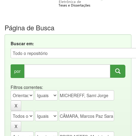
Página de Busca
Buscar em:
por
Filtros correntes: