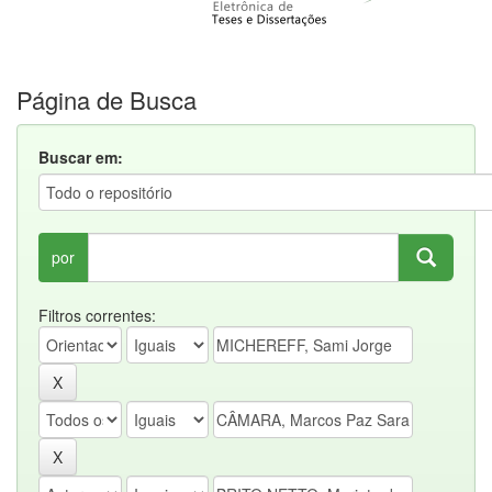
Página de Busca
Buscar em:
por
Filtros correntes: