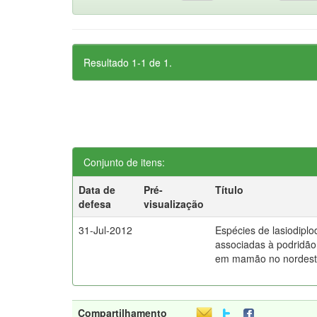
Resultado 1-1 de 1.
Conjunto de itens:
Data de
Pré-
Título
defesa
visualização
31-Jul-2012
Espécies de lasiodiplo
associadas à podridão
em mamão no nordeste
Compartilhamento