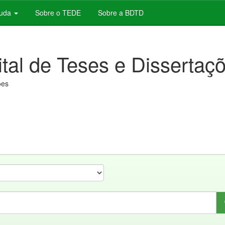
juda
Sobre o TEDE
Sobre a BDTD
ital de Teses e Dissertaç
ões