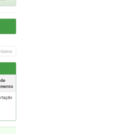
róximo
 de
umento
ertação