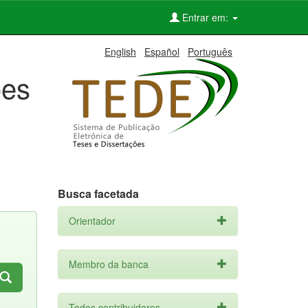
Entrar em:
English
Español
Português
ões
Busca facetada
Orientador
Membro da banca
Todos contribuidores