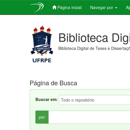
Página inicial
Navegar por
A
Skip
navigation
Biblioteca Dig
Biblioteca Digital de Teses e Dissertaç
Página de Busca
Buscar em:
por