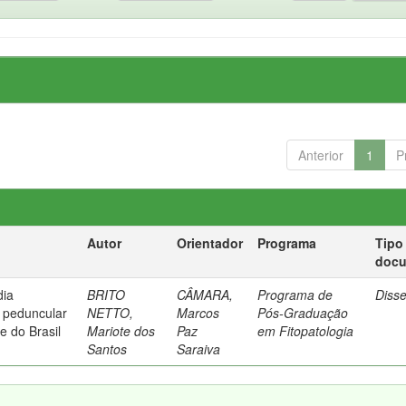
Anterior
1
P
Autor
Orientador
Programa
Tipo
doc
dia
BRITO
CÂMARA,
Programa de
Diss
 peduncular
NETTO,
Marcos
Pós-Graduação
 do Brasil
Mariote dos
Paz
em Fitopatologia
Santos
Saraiva