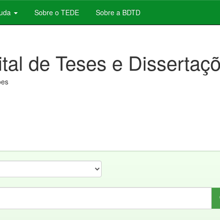
juda
Sobre o TEDE
Sobre a BDTD
ital de Teses e Dissertaç
ões