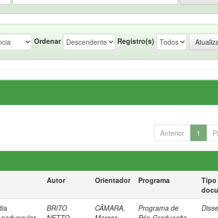
Ordenar
Registro(s)
Anterior
1
P
Autor
Orientador
Programa
Tipo
doc
dia
BRITO
CÂMARA,
Programa de
Diss
 peduncular
NETTO,
Marcos
Pós-Graduação