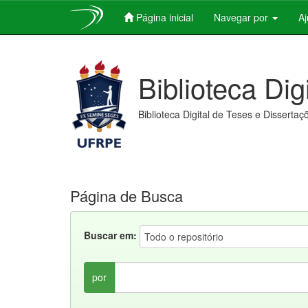
Página inicial
Navegar por
A
Skip
navigation
Biblioteca Dig
Biblioteca Digital de Teses e Dissertaç
Página de Busca
Buscar em:
por