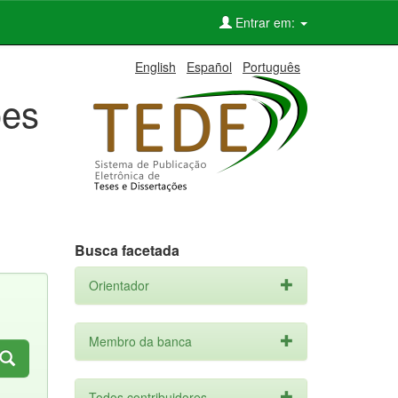
Entrar em:
English
Español
Português
ões
Busca facetada
Orientador
Membro da banca
Todos contribuidores