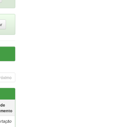
róximo
 de
umento
ertação