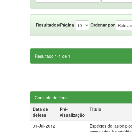
Resultados/Página
Ordenar por
Resultado 1-1 de 1.
Conjunto de itens:
Data de
Pré-
Título
defesa
visualização
31-Jul-2012
Espécies de lasiodiplo
associadas à podridão