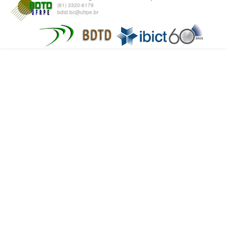
(81) 3320-6179
bdtd.bc@ufrpe.br