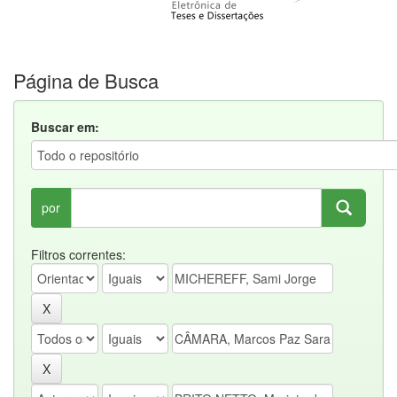
Página de Busca
Buscar em:
por
Filtros correntes: