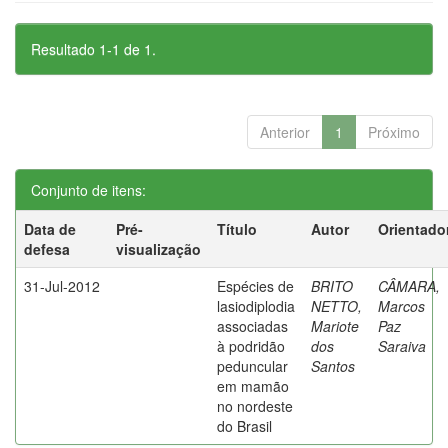
Resultado 1-1 de 1.
Anterior
1
Próximo
Conjunto de itens:
Data de
Pré-
Título
Autor
Orientado
defesa
visualização
31-Jul-2012
Espécies de
BRITO
CÂMARA,
lasiodiplodia
NETTO,
Marcos
associadas
Mariote
Paz
à podridão
dos
Saraiva
peduncular
Santos
em mamão
no nordeste
do Brasil