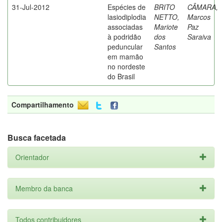
31-Jul-2012
Espécies de
BRITO
CÂMARA,
lasiodiplodia
NETTO,
Marcos
associadas
Mariote
Paz
à podridão
dos
Saraiva
peduncular
Santos
em mamão
no nordeste
do Brasil
Compartilhamento
Busca facetada
Orientador
Membro da banca
Todos contribuidores