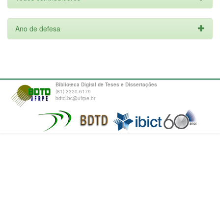
Ano de defesa
Biblioteca Digital de Teses e Dissertações
(81) 3320-6179
bdtd.bc@ufrpe.br