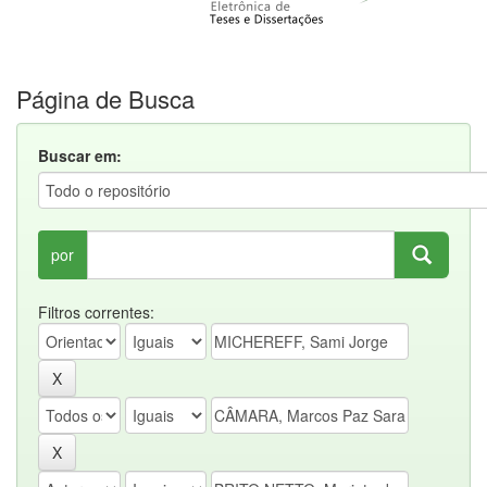
Página de Busca
Buscar em:
por
Filtros correntes: