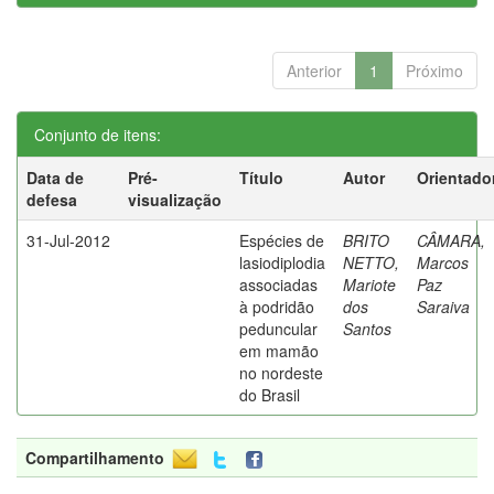
Anterior
1
Próximo
Conjunto de itens:
Data de
Pré-
Título
Autor
Orientado
defesa
visualização
31-Jul-2012
Espécies de
BRITO
CÂMARA,
lasiodiplodia
NETTO,
Marcos
associadas
Mariote
Paz
à podridão
dos
Saraiva
peduncular
Santos
em mamão
no nordeste
do Brasil
Compartilhamento