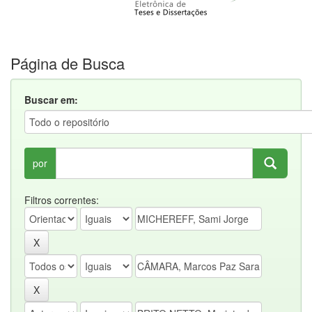
Página de Busca
Buscar em:
por
Filtros correntes: