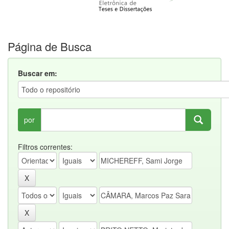
Página de Busca
Buscar em:
por
Filtros correntes: