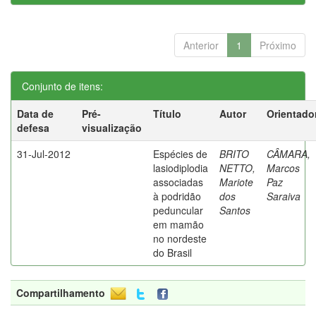
Anterior
1
Próximo
Conjunto de itens:
Data de
Pré-
Título
Autor
Orientado
defesa
visualização
31-Jul-2012
Espécies de
BRITO
CÂMARA,
lasiodiplodia
NETTO,
Marcos
associadas
Mariote
Paz
à podridão
dos
Saraiva
peduncular
Santos
em mamão
no nordeste
do Brasil
Compartilhamento