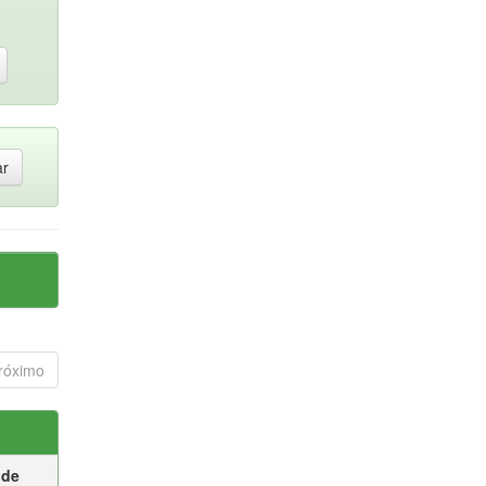
róximo
 de