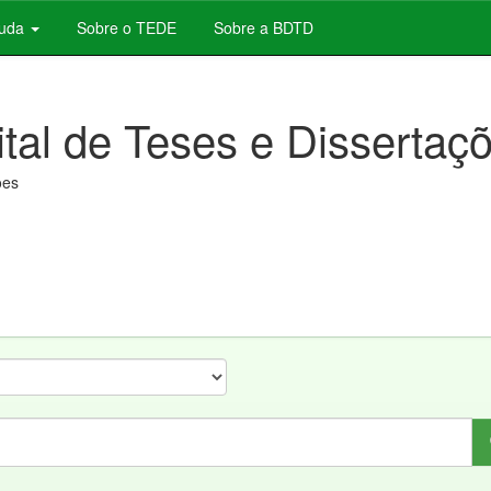
juda
Sobre o TEDE
Sobre a BDTD
ital de Teses e Dissertaç
ões