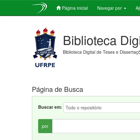
Página inicial
Navegar por
A
Skip
navigation
Biblioteca Dig
Biblioteca Digital de Teses e Dissertaç
Página de Busca
Buscar em:
por