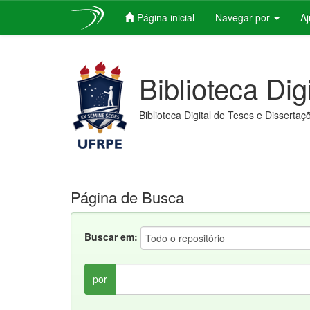
Página inicial
Navegar por
A
Skip
navigation
Biblioteca Dig
Biblioteca Digital de Teses e Dissertaç
Página de Busca
Buscar em:
por