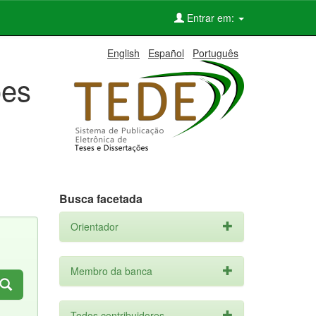
Entrar em:
English
Español
Português
ões
Busca facetada
Orientador
Membro da banca
Todos contribuidores