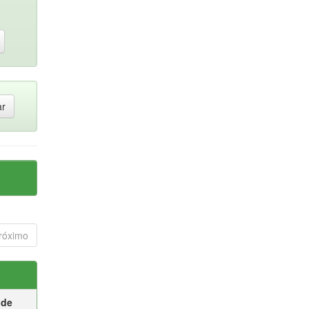
róximo
 de