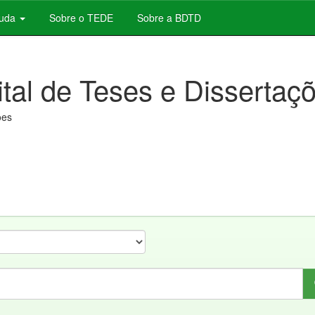
juda
Sobre o TEDE
Sobre a BDTD
ital de Teses e Dissertaç
ões