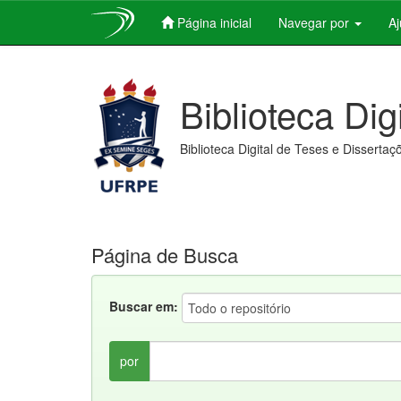
Página inicial
Navegar por
A
Skip
navigation
Biblioteca Dig
Biblioteca Digital de Teses e Dissertaç
Página de Busca
Buscar em:
por