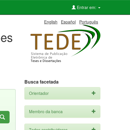
Entrar em:
English
Español
Português
ões
Busca facetada
Orientador
Membro da banca
Todos contribuidores