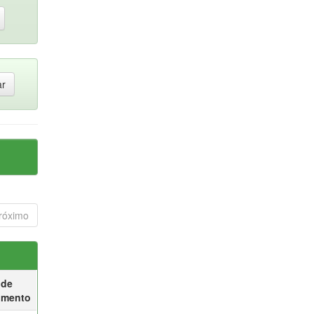
róximo
 de
umento