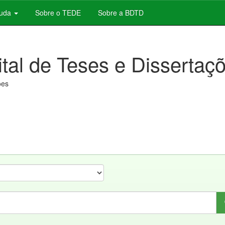
juda
Sobre o TEDE
Sobre a BDTD
ital de Teses e Dissertaç
ões