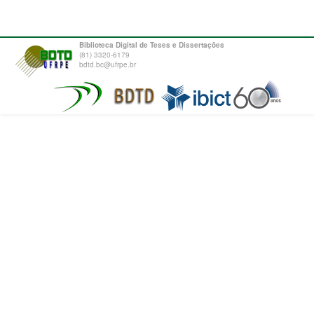
Biblioteca Digital de Teses e Dissertações
(81) 3320-6179
bdtd.bc@ufrpe.br