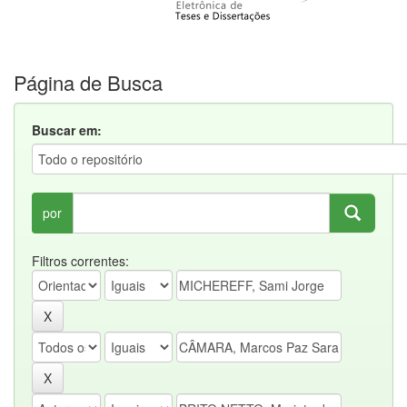
Página de Busca
Buscar em:
por
Filtros correntes: