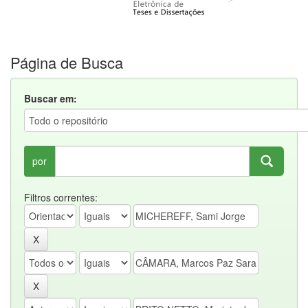
Página de Busca
Buscar em:
por
Filtros correntes: