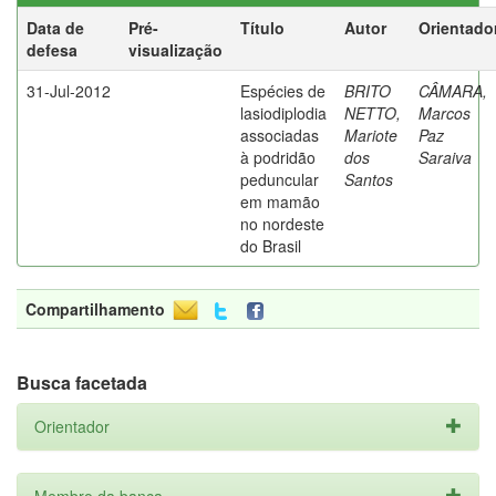
Data de
Pré-
Título
Autor
Orientado
defesa
visualização
31-Jul-2012
Espécies de
BRITO
CÂMARA,
lasiodiplodia
NETTO,
Marcos
associadas
Mariote
Paz
à podridão
dos
Saraiva
peduncular
Santos
em mamão
no nordeste
do Brasil
Compartilhamento
Busca facetada
Orientador