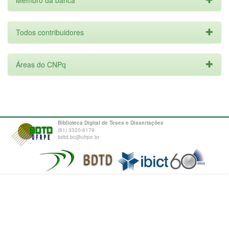
Membro da banca
Todos contribuidores
Áreas do CNPq
Biblioteca Digital de Teses e Dissertações
(81) 3320-6179
bdtd.bc@ufrpe.br