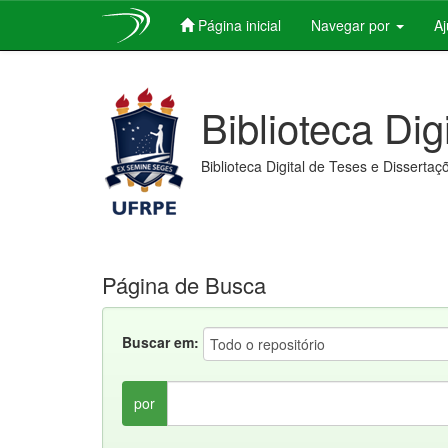
Página inicial
Navegar por
A
Skip
navigation
Biblioteca Dig
Biblioteca Digital de Teses e Dissertaç
Página de Busca
Buscar em:
por