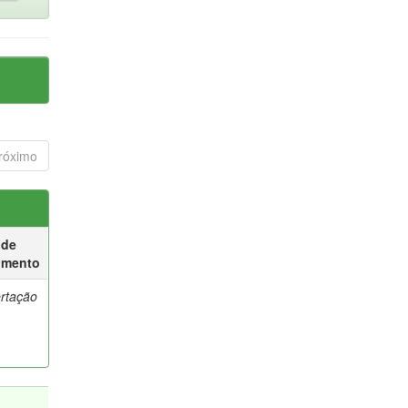
róximo
 de
umento
ertação