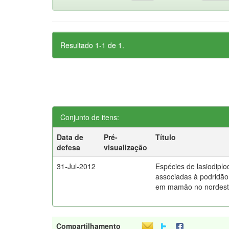
Resultado 1-1 de 1.
Conjunto de itens:
Data de
Pré-
Título
defesa
visualização
31-Jul-2012
Espécies de lasiodiplo
associadas à podridão
em mamão no nordeste
Compartilhamento