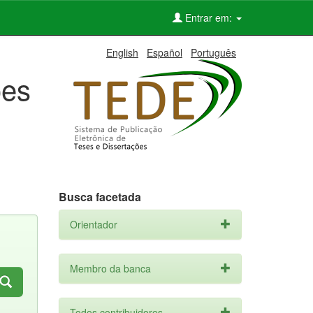
Entrar em:
English
Español
Português
ões
Busca facetada
Orientador
Membro da banca
Todos contribuidores