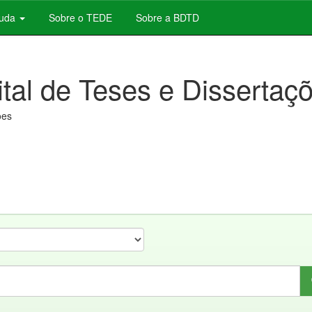
juda
Sobre o TEDE
Sobre a BDTD
ital de Teses e Dissertaç
ões