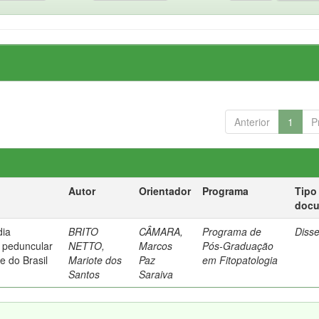
Anterior
1
P
Autor
Orientador
Programa
Tipo
doc
dia
BRITO
CÂMARA,
Programa de
Diss
 peduncular
NETTO,
Marcos
Pós-Graduação
 do Brasil
Mariote dos
Paz
em Fitopatologia
Santos
Saraiva