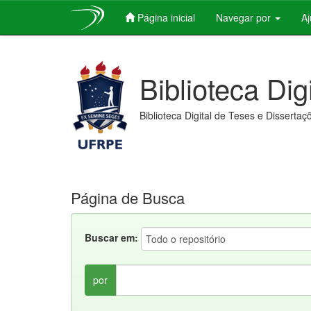
Página inicial
Navegar por
A
Skip
navigation
Biblioteca Dig
Biblioteca Digital de Teses e Dissertaç
Página de Busca
Buscar em:
por