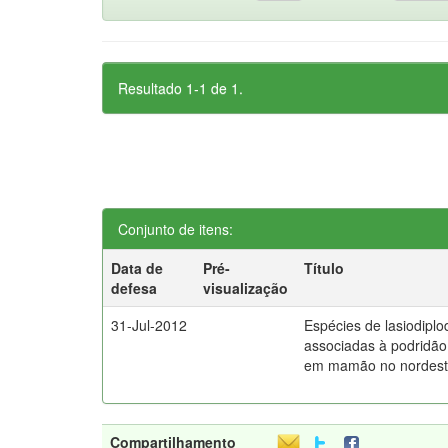
Resultado 1-1 de 1.
Conjunto de itens:
Data de
Pré-
Título
defesa
visualização
31-Jul-2012
Espécies de lasiodiplo
associadas à podridão
em mamão no nordeste
Compartilhamento