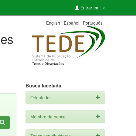
Entrar em:
English
Español
Português
ões
Busca facetada
Orientador
Membro da banca
Todos contribuidores