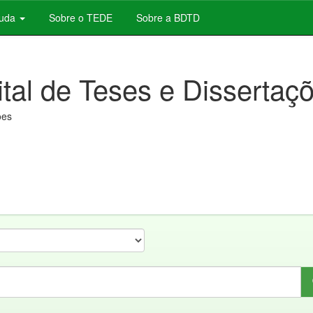
juda
Sobre o TEDE
Sobre a BDTD
ital de Teses e Dissertaç
ões