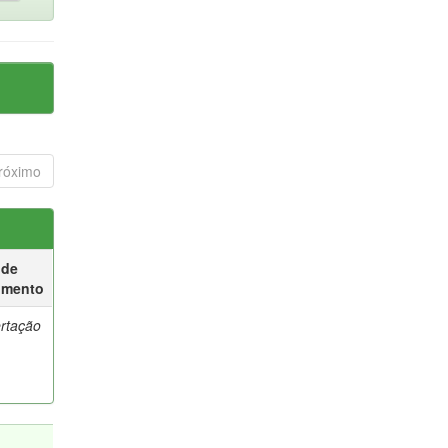
róximo
 de
umento
ertação