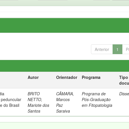
Anterior
1
P
Autor
Orientador
Programa
Tipo
doc
dia
BRITO
CÂMARA,
Programa de
Diss
 peduncular
NETTO,
Marcos
Pós-Graduação
 do Brasil
Mariote dos
Paz
em Fitopatologia
Santos
Saraiva