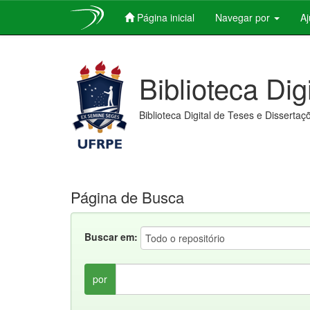
Página inicial
Navegar por
A
Skip
navigation
Biblioteca Dig
Biblioteca Digital de Teses e Dissertaç
Página de Busca
Buscar em:
por