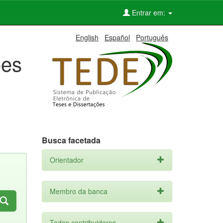
Entrar em:
English
Español
Português
ões
Busca facetada
Orientador
Membro da banca
Todos contribuidores