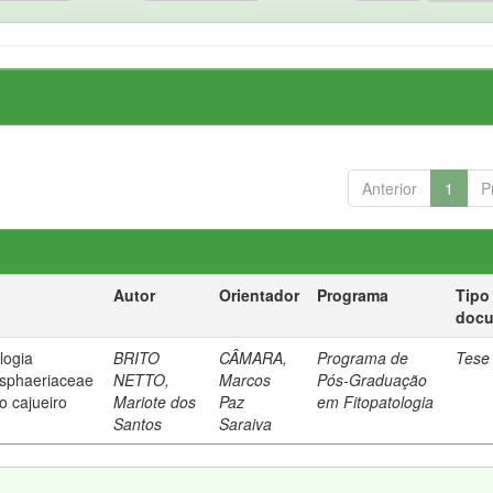
Anterior
1
P
Autor
Orientador
Programa
Tipo
doc
logia
BRITO
CÂMARA,
Programa de
Tese
osphaeriaceae
NETTO,
Marcos
Pós-Graduação
 cajueiro
Mariote dos
Paz
em Fitopatologia
Santos
Saraiva