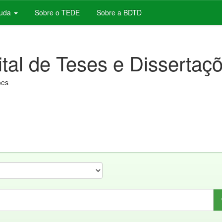
juda
Sobre o TEDE
Sobre a BDTD
ital de Teses e Dissertaç
ões