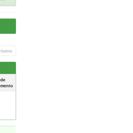
róximo
 de
umento