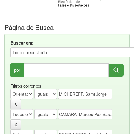
Página de Busca
Buscar em:
por
Filtros correntes: