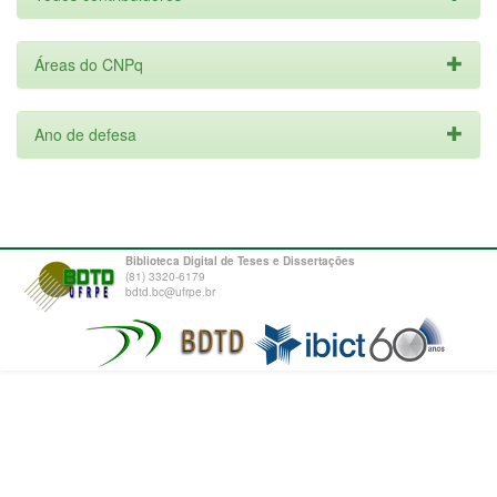
Áreas do CNPq
Ano de defesa
Biblioteca Digital de Teses e Dissertações
(81) 3320-6179
bdtd.bc@ufrpe.br