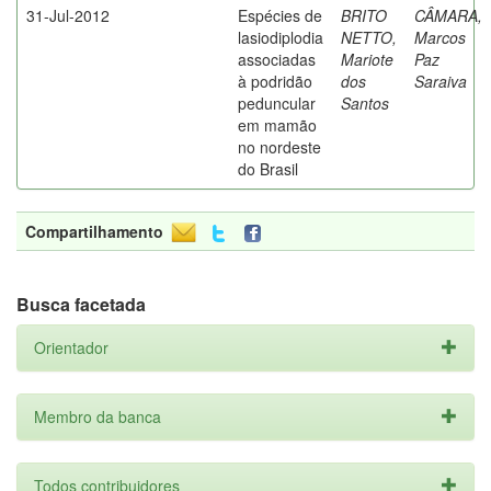
31-Jul-2012
Espécies de
BRITO
CÂMARA,
lasiodiplodia
NETTO,
Marcos
associadas
Mariote
Paz
à podridão
dos
Saraiva
peduncular
Santos
em mamão
no nordeste
do Brasil
Compartilhamento
Busca facetada
Orientador
Membro da banca
Todos contribuidores