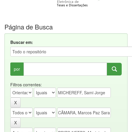
Página de Busca
Buscar em:
por
Filtros correntes: