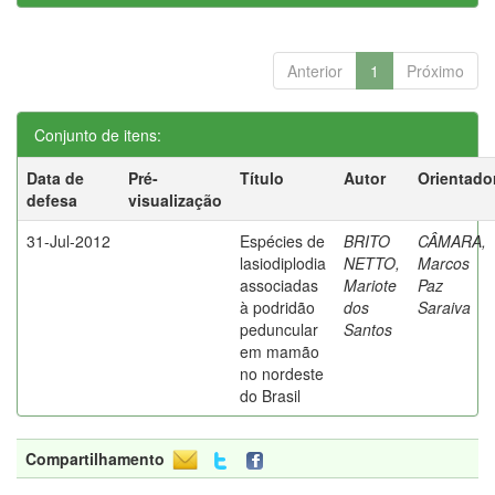
Anterior
1
Próximo
Conjunto de itens:
Data de
Pré-
Título
Autor
Orientado
defesa
visualização
31-Jul-2012
Espécies de
BRITO
CÂMARA,
lasiodiplodia
NETTO,
Marcos
associadas
Mariote
Paz
à podridão
dos
Saraiva
peduncular
Santos
em mamão
no nordeste
do Brasil
Compartilhamento