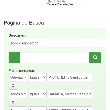
Página de Busca
Buscar em:
por
Filtros correntes: