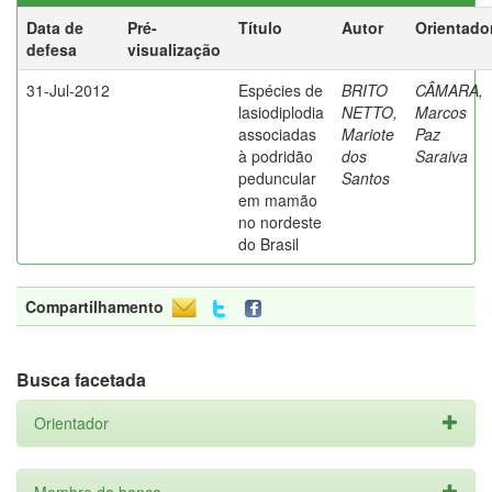
Data de
Pré-
Título
Autor
Orientado
defesa
visualização
31-Jul-2012
Espécies de
BRITO
CÂMARA,
lasiodiplodia
NETTO,
Marcos
associadas
Mariote
Paz
à podridão
dos
Saraiva
peduncular
Santos
em mamão
no nordeste
do Brasil
Compartilhamento
Busca facetada
Orientador