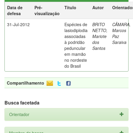
Data de
Pré-
Título
Autor
Orientado
defesa
visualização
31-Jul-2012
Espécies de
BRITO
CÂMARA,
lasiodiplodia
NETTO,
Marcos
associadas
Mariote
Paz
à podridão
dos
Saraiva
peduncular
Santos
em mamão
no nordeste
do Brasil
Compartilhamento
Busca facetada
Orientador