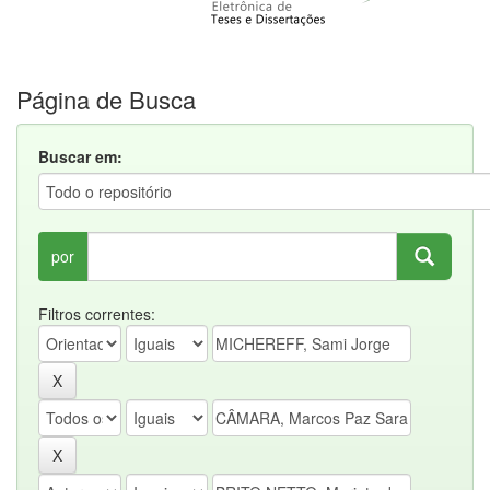
Página de Busca
Buscar em:
por
Filtros correntes: