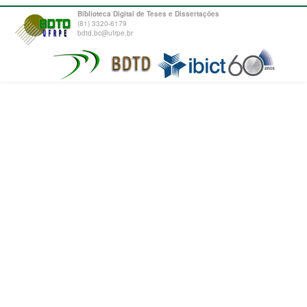
Biblioteca Digital de Teses e Dissertações
(81) 3320-6179
bdtd.bc@ufrpe.br