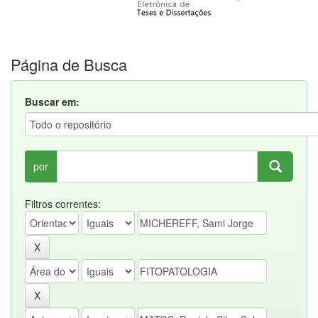
Página de Busca
Buscar em:
por
Filtros correntes: