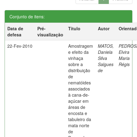
Conjunto de itens:
Data de
Pré-
Título
Autor
Orientad
defesa
visualização
22-Fev-2010
Amostragem
MATOS,
PEDROS
e efeito da
Daniela
Elvira
vinhaça
Silva
Maria
sobre a
Salgues
Régis
distribuição
de
de
nematóides
associados
à cana-de-
açúcar em
áreas de
encosta e
tabuleiro da
mata norte
de