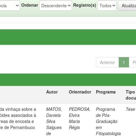
Ordenar
Registro(s)
Anterior
1
P
Autor
Orientador
Programa
Tipo
doc
da vinhaça sobre a
MATOS,
PEDROSA,
Programa
Tese
tóides associados à
Daniela
Elvira
de Pós-
reas de encosta e
Silva
Maria
Graduação
rte de Pernambuco
Salgues
Régis
em
de
Fitopatologia