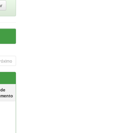
róximo
 de
umento