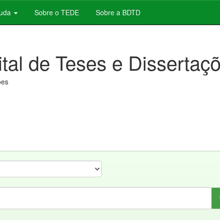
juda
Sobre o TEDE
Sobre a BDTD
ital de Teses e Dissertaç
ões