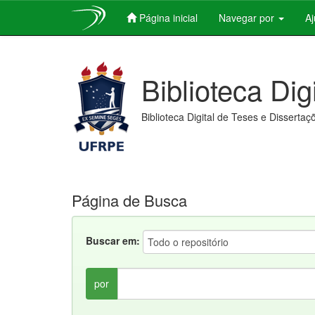
Página inicial
Navegar por
A
Skip
navigation
Biblioteca Dig
Biblioteca Digital de Teses e Dissertaç
Página de Busca
Buscar em:
por