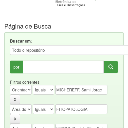
Página de Busca
Buscar em:
por
Filtros correntes: