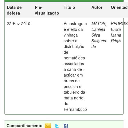
Data de
Pré-
Título
Autor
Orientad
defesa
visualização
22-Fev-2010
Amostragem
MATOS,
PEDROS
e efeito da
Daniela
Elvira
vinhaça
Silva
Maria
sobre a
Salgues
Régis
distribuição
de
de
nematóides
associados
à cana-de-
açúcar em
áreas de
encosta e
tabuleiro da
mata norte
de
Pernambuco
Compartilhamento