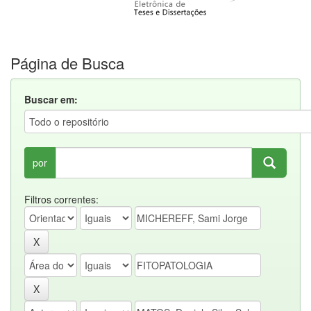
Página de Busca
Buscar em:
por
Filtros correntes: