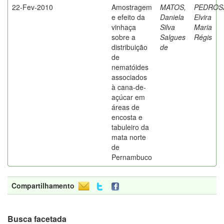
22-Fev-2010
Amostragem
MATOS,
PEDROS
e efeito da
Daniela
Elvira
vinhaça
Silva
Maria
sobre a
Salgues
Régis
distribuição
de
de
nematóides
associados
à cana-de-
açúcar em
áreas de
encosta e
tabuleiro da
mata norte
de
Pernambuco
Compartilhamento
Busca facetada