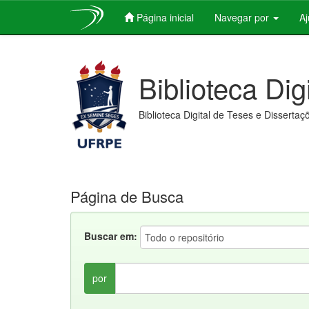
Página inicial
Navegar por
A
Skip
navigation
Biblioteca Dig
Biblioteca Digital de Teses e Dissertaç
Página de Busca
Buscar em:
por