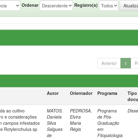
Ordenar
Registro(s)
Anterior
1
P
Autor
Orientador
Programa
Tipo
doc
a ao cultivo
MATOS,
PEDROSA,
Programa
Diss
ro e considerações
Daniela
Elvira
de Pós-
 campos infestados
Silva
Maria
Graduação
e Rotylenchulus sp
Salgues
Régis
em
de
Fitopatologia