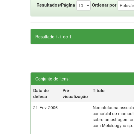
Resultados/Página
Ordenar por
Resultado 1-1 de 1.
Conjunto de itens:
Data de
Pré-
Título
defesa
visualização
21-Fev-2006
Nematofauna associad
comercial de mamoei
sobre amostragem em
com Meloidogyne sp. 