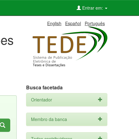
Entrar em:
English
Español
Português
ões
Busca facetada
Orientador
Membro da banca
Todos contribuidores