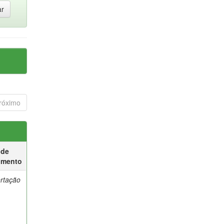
róximo
 de
umento
ertação