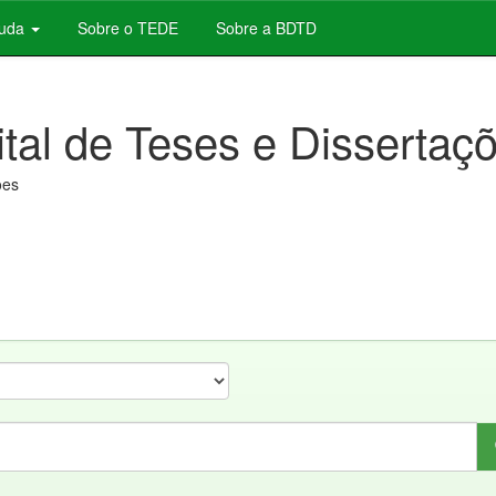
juda
Sobre o TEDE
Sobre a BDTD
ital de Teses e Dissertaç
ões