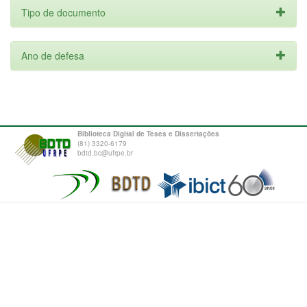
Tipo de documento
Ano de defesa
Biblioteca Digital de Teses e Dissertações
(81) 3320-6179
bdtd.bc@ufrpe.br