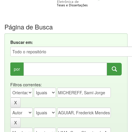
Página de Busca
Buscar em:
por
Filtros correntes: