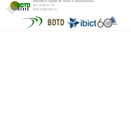
Biblioteca Digital de Teses e Dissertações
(81) 3320-6179
bdtd.bc@ufrpe.br