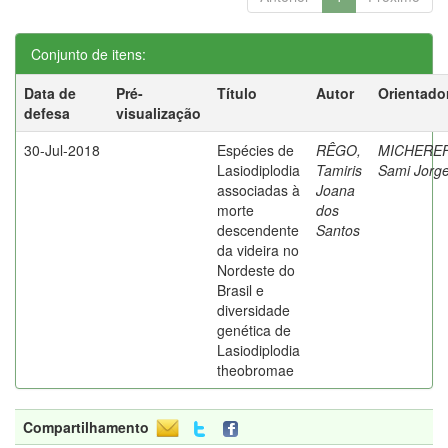
Conjunto de itens:
Data de
Pré-
Título
Autor
Orientado
defesa
visualização
30-Jul-2018
Espécies de
RÊGO,
MICHEREF
Lasiodiplodia
Tamiris
Sami Jorg
associadas à
Joana
morte
dos
descendente
Santos
da videira no
Nordeste do
Brasil e
diversidade
genética de
Lasiodiplodia
theobromae
Compartilhamento