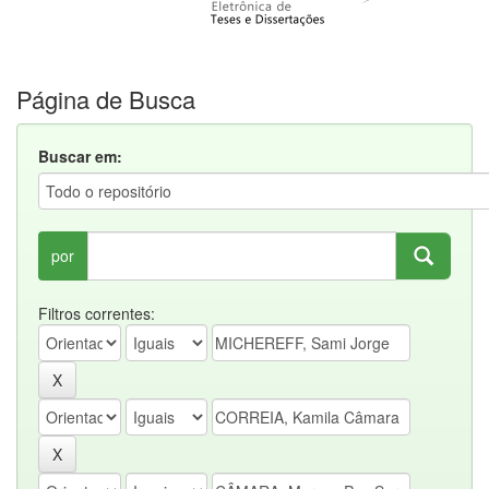
Página de Busca
Buscar em:
por
Filtros correntes: