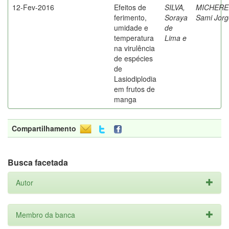
12-Fev-2016
Efeitos de
SILVA,
MICHERE
ferimento,
Soraya
Sami Jorg
umidade e
de
temperatura
Lima e
na virulência
de espécies
de
Lasiodiplodia
em frutos de
manga
Compartilhamento
Busca facetada
Autor
Membro da banca