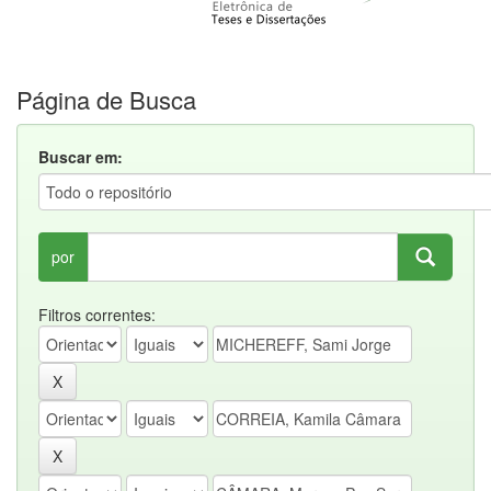
Página de Busca
Buscar em:
por
Filtros correntes: