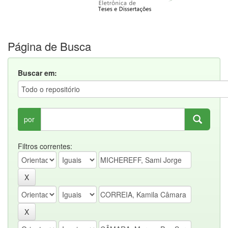
Página de Busca
Buscar em:
por
Filtros correntes: