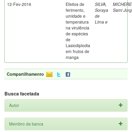
12-Fev-2016
Efeitos de
SILVA,
MICHERE
ferimento,
Soraya
Sami Jorg
umidade e
de
temperatura
Lima e
na virulência
de espécies
de
Lasiodiplodia
em frutos de
manga
Compartilhamento
Busca facetada
Autor
Membro da banca