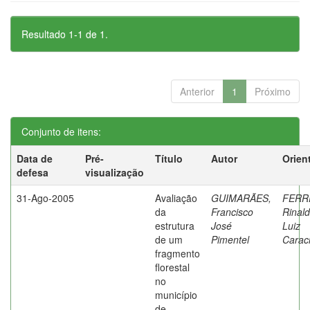
Resultado 1-1 de 1.
Anterior
1
Próximo
Conjunto de itens:
Data de
Pré-
Título
Autor
Orien
defesa
visualização
31-Ago-2005
Avaliação
GUIMARÃES,
FERR
da
Francisco
Rinal
estrutura
José
Luiz
de um
Pimentel
Caraci
fragmento
florestal
no
município
de