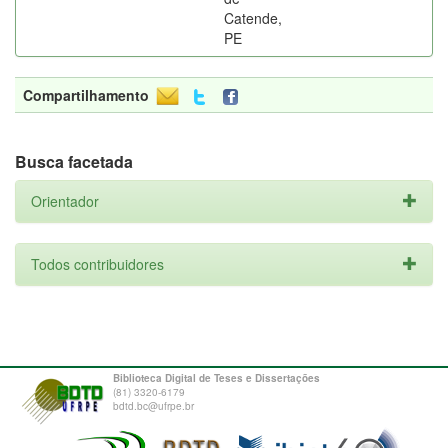
Catende,
PE
Compartilhamento
Busca facetada
Orientador
Todos contribuidores
Biblioteca Digital de Teses e Dissertações
(81) 3320-6179
bdtd.bc@ufrpe.br