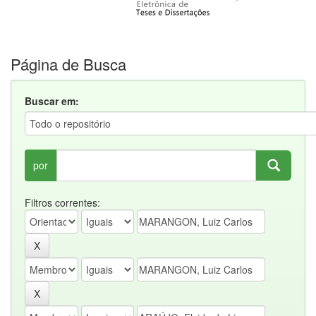
Página de Busca
Buscar em:
por
Filtros correntes: