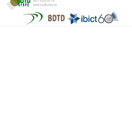
(81) 3320-6179
bdtd.bc@ufrpe.br