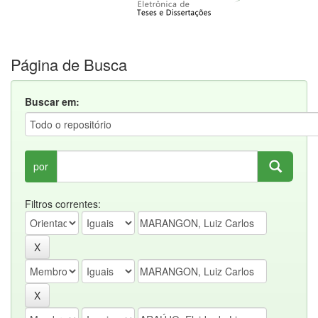
Página de Busca
Buscar em:
por
Filtros correntes: