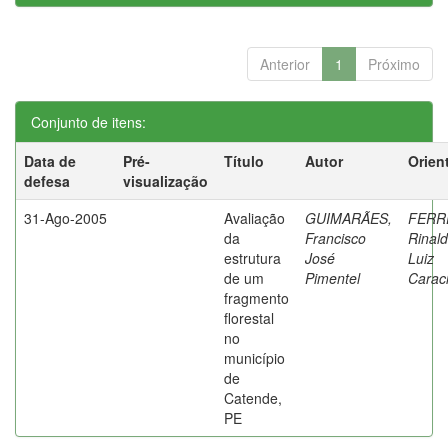
Anterior
1
Próximo
Conjunto de itens:
Data de
Pré-
Título
Autor
Orien
defesa
visualização
31-Ago-2005
Avaliação
GUIMARÃES,
FERR
da
Francisco
Rinal
estrutura
José
Luiz
de um
Pimentel
Caraci
fragmento
florestal
no
município
de
Catende,
PE