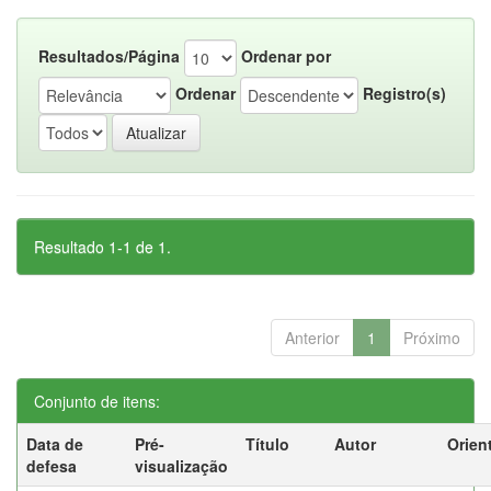
Resultados/Página
Ordenar por
Ordenar
Registro(s)
Resultado 1-1 de 1.
Anterior
1
Próximo
Conjunto de itens:
Data de
Pré-
Título
Autor
Orien
defesa
visualização