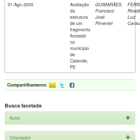
31-Ago-2005
Avaliação
GUIMARÃES,
FERR
da
Francisco
Rinal
estrutura
José
Luiz
de um
Pimentel
Caraci
fragmento
florestal
no
município
de
Catende,
PE
Compartilhamento
Busca facetada
Autor
Orientador