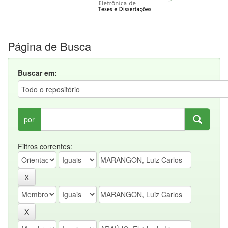
Página de Busca
Buscar em:
por
Filtros correntes: