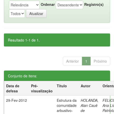
Ordenar
Registro(s)
Resultado 1-1 de 1.
Anterior
1
Próximo
Conjunto de itens:
Data de
Pré-
Título
Autor
Orient
defesa
visualização
29-Fev-2012
Estrutura da
HOLANDA,
FELIC
comunidade
Alan Cauê
Ana Lí
arbustivo-
de
Patriot