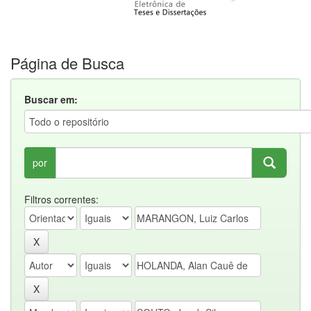
Página de Busca
Buscar em:
por
Filtros correntes: