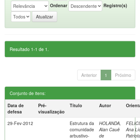
Ordenar
Registro(s)
Resultado 1-1 de 1.
Anterior
1
Próximo
Conjunto de itens:
Data de
Pré-
Título
Autor
Orient
defesa
visualização
29-Fev-2012
Estrutura da
HOLANDA,
FELIC
comunidade
Alan Cauê
Ana Lí
arbustivo-
de
Patriot