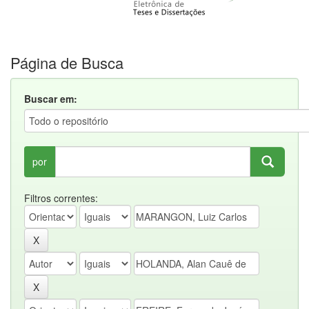
Página de Busca
Buscar em:
por
Filtros correntes: