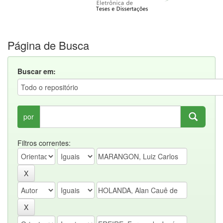
Página de Busca
Buscar em:
por
Filtros correntes: