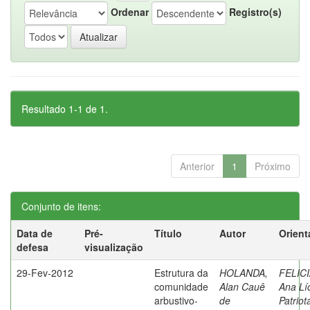
Ordenar
Registro(s)
Resultado 1-1 de 1.
Anterior
1
Próximo
Conjunto de itens:
Data de
Pré-
Título
Autor
Orient
defesa
visualização
29-Fev-2012
Estrutura da
HOLANDA,
FELIC
comunidade
Alan Cauê
Ana Lí
arbustivo-
de
Patriot