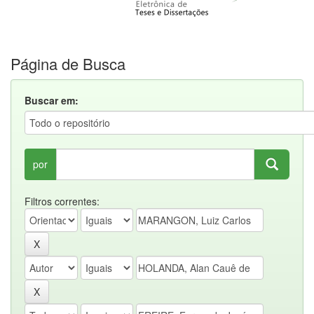
Página de Busca
Buscar em:
por
Filtros correntes: