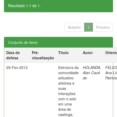
Resultado 1-1 de 1.
Anterior
1
Próximo
Conjunto de itens:
Data de
Pré-
Título
Autor
Orient
defesa
visualização
29-Fev-2012
Estrutura da
HOLANDA,
FELIC
comunidade
Alan Cauê
Ana Lí
arbustivo-
de
Patriot
arbórea e
suas
interações
com o solo
em uma
área de
caatinga,