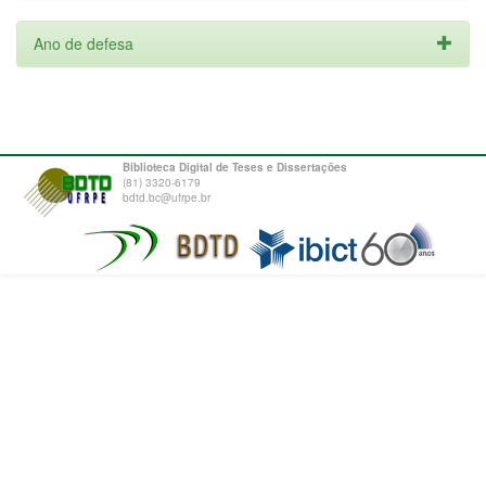
Ano de defesa
Biblioteca Digital de Teses e Dissertações
(81) 3320-6179
bdtd.bc@ufrpe.br