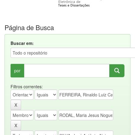
Página de Busca
Buscar em:
por
Filtros correntes: