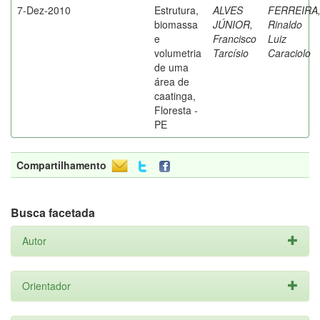
7-Dez-2010
Estrutura,
ALVES
FERREIRA
biomassa
JÚNIOR,
Rinaldo
e
Francisco
Luiz
volumetria
Tarcísio
Caraciolo
de uma
área de
caatinga,
Floresta -
PE
Compartilhamento
Busca facetada
Autor
Orientador