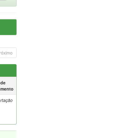
róximo
 de
umento
ertação