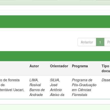
Anterior
1
P
Autor
Orientador
Programa
Tipo
doc
o de floresta
LIMA,
SILVA,
Programa de
Diss
 de
Rosival
José
Pós-Graduação
entável Uacari,
Barros de
Antônio
em Ciências
Andrade
Aleixo da
Florestais