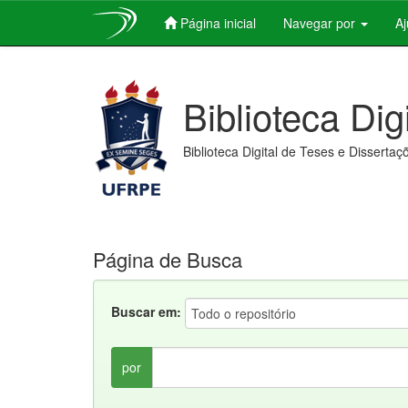
Página inicial
Navegar por
A
Skip
navigation
Biblioteca Dig
Biblioteca Digital de Teses e Dissertaç
Página de Busca
Buscar em:
por