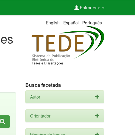
Entrar em:
English
Español
Português
ões
Busca facetada
Autor
Orientador
Membro da banca