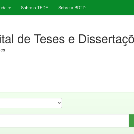
juda
Sobre o TEDE
Sobre a BDTD
ital de Teses e Dissertaç
ões