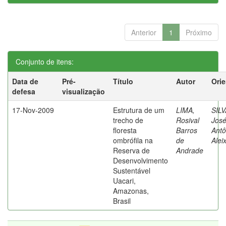
Anterior
1
Próximo
Conjunto de itens:
Data de
Pré-
Título
Autor
Ori
defesa
visualização
17-Nov-2009
Estrutura de um
LIMA,
SILV
trecho de
Rosival
Jos
floresta
Barros
Antô
ombrófila na
de
Alei
Reserva de
Andrade
Desenvolvimento
Sustentável
Uacari,
Amazonas,
Brasil