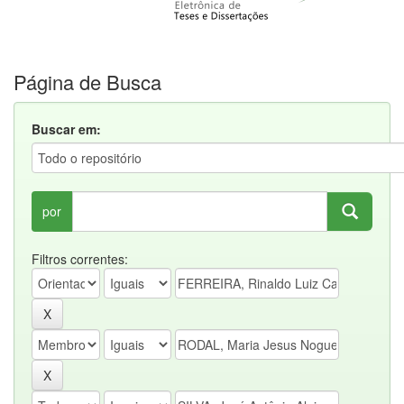
Página de Busca
Buscar em:
por
Filtros correntes: