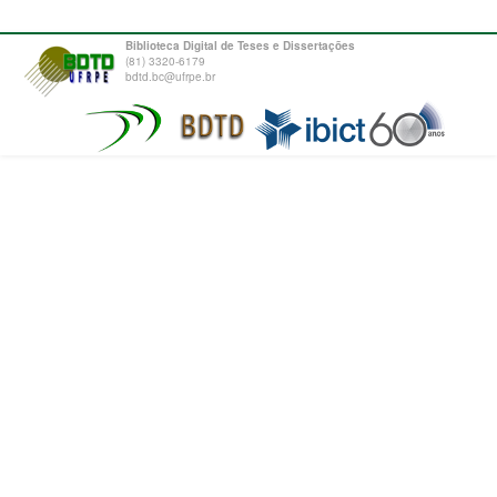
Biblioteca Digital de Teses e Dissertações
(81) 3320-6179
bdtd.bc@ufrpe.br