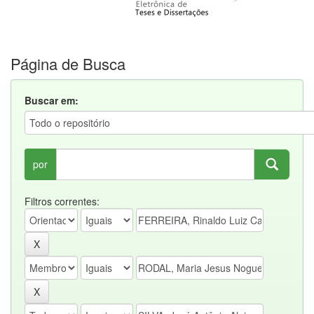
Página de Busca
Buscar em:
por
Filtros correntes: