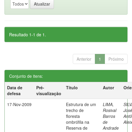
Resultado 1-1 de 1.
Anterior
1
Próximo
Conjunto de itens:
Data de
Pré-
Título
Autor
Ori
defesa
visualização
17-Nov-2009
Estrutura de um
LIMA,
SILV
trecho de
Rosival
Jos
floresta
Barros
Antô
ombrófila na
de
Alei
Reserva de
Andrade