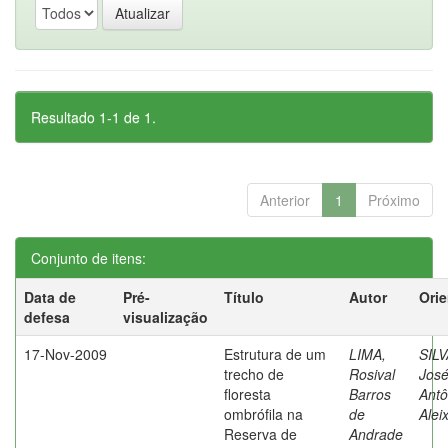
Resultado 1-1 de 1.
Anterior
1
Próximo
Conjunto de itens:
Data de
Pré-
Título
Autor
Ori
defesa
visualização
17-Nov-2009
Estrutura de um
LIMA,
SILV
trecho de
Rosival
Jos
floresta
Barros
Antô
ombrófila na
de
Alei
Reserva de
Andrade