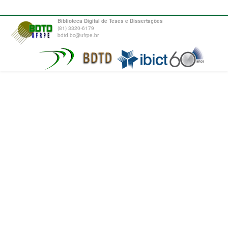
Biblioteca Digital de Teses e Dissertações
(81) 3320-6179
bdtd.bc@ufrpe.br