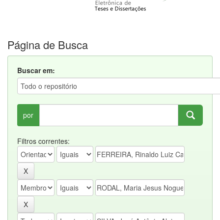
Página de Busca
Buscar em:
por
Filtros correntes: