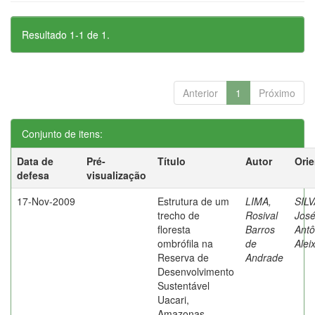
Resultado 1-1 de 1.
Anterior
1
Próximo
Conjunto de itens:
Data de
Pré-
Título
Autor
Ori
defesa
visualização
17-Nov-2009
Estrutura de um
LIMA,
SILV
trecho de
Rosival
Jos
floresta
Barros
Antô
ombrófila na
de
Alei
Reserva de
Andrade
Desenvolvimento
Sustentável
Uacari,
Amazonas,