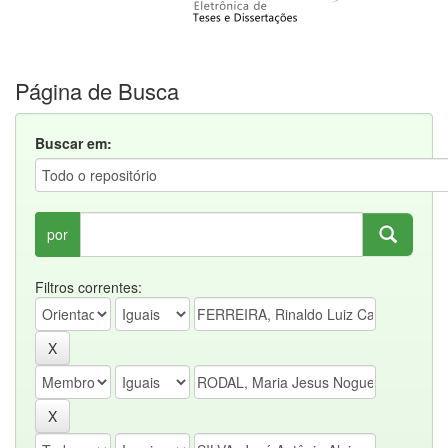
Página de Busca
Buscar em:
por
Filtros correntes: