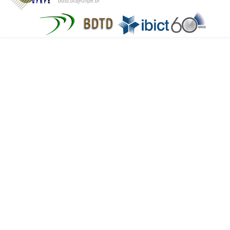
bdtd.bc@ufrpe.br