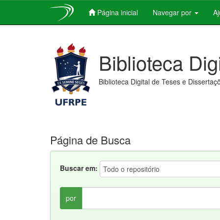
Página inicial
Navegar por
A
Skip
navigation
Biblioteca Dig
Biblioteca Digital de Teses e Dissertaç
Página de Busca
Buscar em:
por