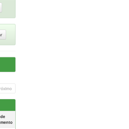
róximo
 de
umento