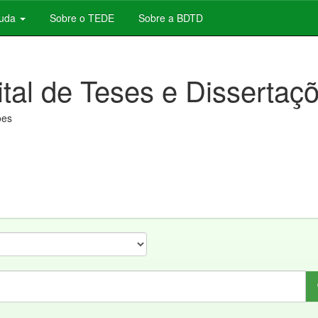
juda
Sobre o TEDE
Sobre a BDTD
ital de Teses e Dissertaç
ões