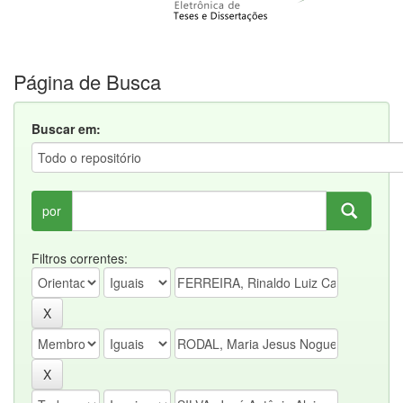
Página de Busca
Buscar em:
por
Filtros correntes: