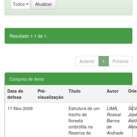
Resultado 1-1 de 1.
Anterior
1
Próximo
Conjunto de itens:
Data de
Pré-
Título
Autor
Ori
defesa
visualização
17-Nov-2009
Estrutura de um
LIMA,
SILV
trecho de
Rosival
Jos
floresta
Barros
Antô
ombrófila na
de
Alei
Reserva de
Andrade