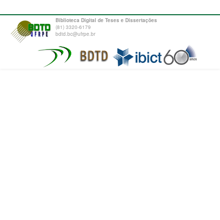
Biblioteca Digital de Teses e Dissertações
(81) 3320-6179
bdtd.bc@ufrpe.br